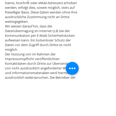
Name, Anschrift oder eMail-Adressen) erhoben
werden, erfolgt dies, soweit möglich, stets auf
freiwilliger Basis. Diese Daten werden ohne Ihre
ausdrückliche Zustimmung nicht an Dritte
weitergegeben.
Wir weisen darauf hin, dass die
Datenübertragung im Internet (z.B. bei der
Kommunikation per E-Mail) Sicherheitslücken
aufweisen kann. Ein lückenloser Schutz der
Daten vor dem Zugriff durch Dritte ist nicht
möglich.
Der Nutzung von im Rahmen der
Impressumspflicht veröffentlichten
Kontaktdaten durch Dritte zur Übersendung
von nicht ausdrücklich angeforderter Werbung
und Informationsmaterialien wird hiermit
ausdrücklich widersprochen. Die Betreiber der
Seiten behalten sich ausdrücklich rechtliche
Schritte im Falle der unverlangten Zusendung
von Werbeinformationen, etwa durch Spam-
Mails, vor.
Google Analytics
D
iese Website benutzt Google Analytics, einen
Webanalysedienst der Google Inc. (“Google“).