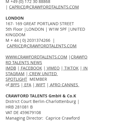
M
+49 (0) 172 30 88868
|
CAPRICE@CRAWFORDTALENTS.COM
LONDON
167- 169 GREAT PORTLAND STREET
5th Floor |LONDON | W1W 5PF |UNITED
KINGDOM
M +
44 ( 0) 2031374266
|
CAPRICE@CRAWFORDTALENTS.COM
WWW.CRAWFORDTALENTS.COM
|
CRAWFO
RD TALENTS NEWS
IMDB
|
FACEBOOK
|
VIMEO
|
TIKTOK
|
IN
STAGRAM
|
CREW UNITED
SPOTLIGHT
MEMBER
of
BFFS
|
EFA
|
WIFT
|
AFRO CANNES
CRAWFORD TALENTS GmbH & Co.K
District Court Berlin-Charlottenburg |
HRB 281081 B
VAT DE
459679108
Managing Director: Caprice Crawford